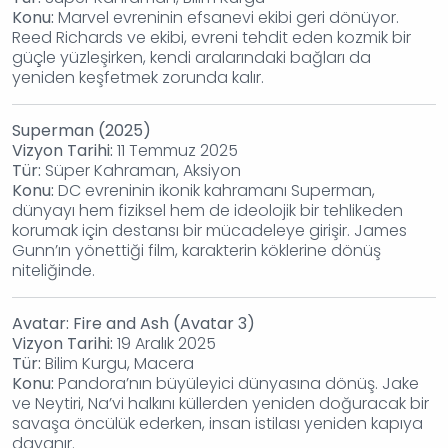
Konu:
Marvel evreninin efsanevi ekibi geri dönüyor.
Reed Richards ve ekibi, evreni tehdit eden kozmik bir
güçle yüzleşirken, kendi aralarındaki bağları da
yeniden keşfetmek zorunda kalır.
Superman (2025)
Vizyon Tarihi:
11 Temmuz 2025
Tür:
Süper Kahraman, Aksiyon
Konu:
DC evreninin ikonik kahramanı Superman,
dünyayı hem fiziksel hem de ideolojik bir tehlikeden
korumak için destansı bir mücadeleye girişir. James
Gunn’ın yönettiği film, karakterin köklerine dönüş
niteliğinde.
Avatar: Fire and Ash (Avatar 3)
Vizyon Tarihi:
19 Aralık 2025
Tür:
Bilim Kurgu, Macera
Konu:
Pandora’nın büyüleyici dünyasına dönüş. Jake
ve Neytiri, Na’vi halkını küllerden yeniden doğuracak bir
savaşa öncülük ederken, insan istilası yeniden kapıya
dayanır.